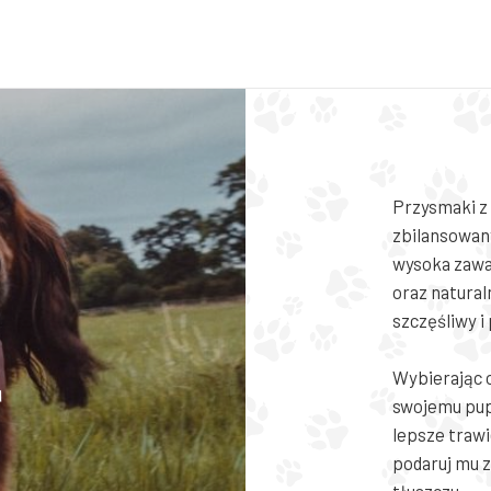
Przysmaki z
zbilansowan
wysoka zawa
oraz natural
szczęśliwy i
Wybierając 
swojemu pupi
lepsze trawi
podaruj mu 
tłuszczu.