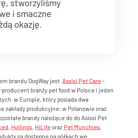
ę, stworzyliśmy
owe i smaczne
żdą okazję.
lem brandu DogWay jest
Assisi Pet Care
-
 producent branży pet food w Polsce i jeden
zych w Europie, który posiada dwa
 zakłady produkcyjne: w Polanowie oraz
ozostałe brandy należące do do Asissi Pet
ced
,
Hollings
,
HiLife
oraz
Pet Munchies
,
odukty są dostępne na półkach we