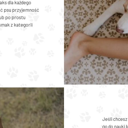
aks dla każdego
ać psu przyjemność
lub po prostu
smak z kategorii
Jeśli chces
go do nauki 