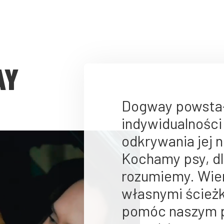
AY
Dogway powstał 
indywidualności
odkrywania jej 
Kochamy psy, dl
rozumiemy. Wiem
własnymi ścieżk
pomóc naszym p