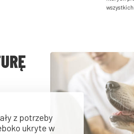
wszystkich
TURĘ
ały z potrzeby
ęboko ukryte w