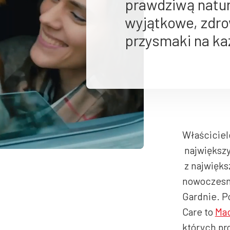
prawdziwą natur
wyjątkowe, zdr
przysmaki na ka
Właścicie
największy
z najwięks
nowoczesne
Gardnie. P
Care to
Ma
których pr