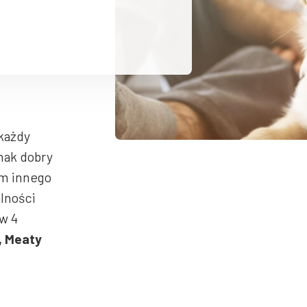
każdy
mak dobry
om innego
alności
w 4
, Meaty