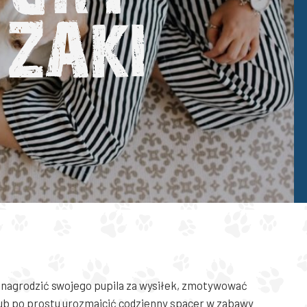
z nagrodzić swojego pupila za wysiłek, zmotywować
lub po prostu urozmaicić codzienny spacer w zabawy