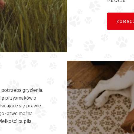
ZOBAC
 potrzeba gryzienia,
rię przysmaków o
kładające się prawie
ego łatwo można
elkości pupila.