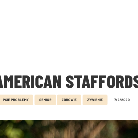
AMERICAN STAFFORDS
PSIE PROBLEMY
SENIOR
ZDROWIE
ŻYWIENIE
7/2/2020