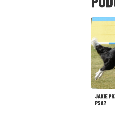
POD
JAKIE P
PSA?