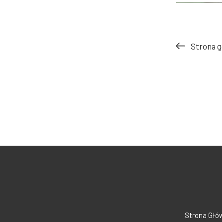
Strona g
POZNAJ P
Strona Głó