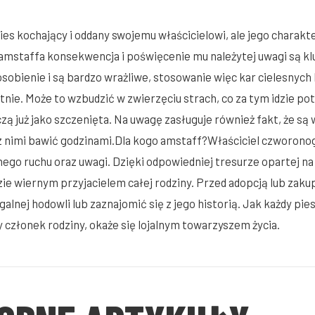
ies kochający i oddany swojemu właścicielowi, ale jego charak
mstaffa konsekwencja i poświęcenie mu należytej uwagi są klu
sobienie i są bardzo wrażliwe, stosowanie więc kar cielesnyc
stnie. Może to wzbudzić w zwierzęciu strach, co za tym idzie 
zą już jako szczenięta. Na uwagę zasługuje również fakt, że są 
 z nimi bawić godzinami.Dla kogo amstaff?Właściciel czworono
nego ruchu oraz uwagi. Dzięki odpowiedniej tresurze opartej n
ie wiernym przyjacielem całej rodziny. Przed adopcją lub za
galnej hodowli lub zaznajomić się z jego historią. Jak każdy p
członek rodziny, okaże się lojalnym towarzyszem życia.