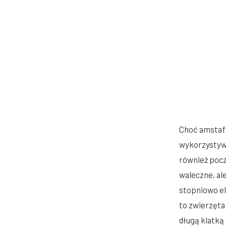
Choć amstaff
wykorzystywa
również pocz
waleczne, ale
stopniowo el
to zwierzęta
długą klatką