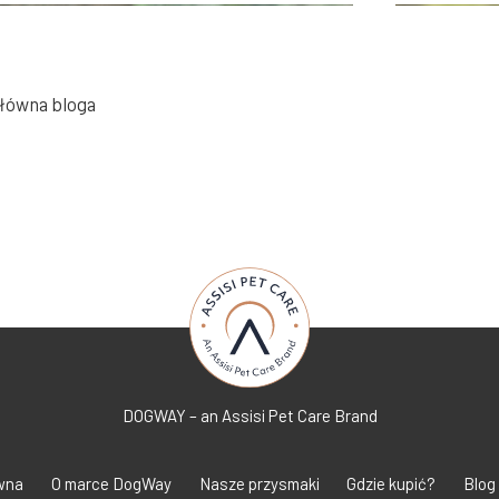
łówna bloga
SA: BORDER COLLIE
POZNAJ 
DOGWAY – an Assisi Pet Care Brand
wna
O marce DogWay
Nasze przysmaki
Gdzie kupić?
Blog