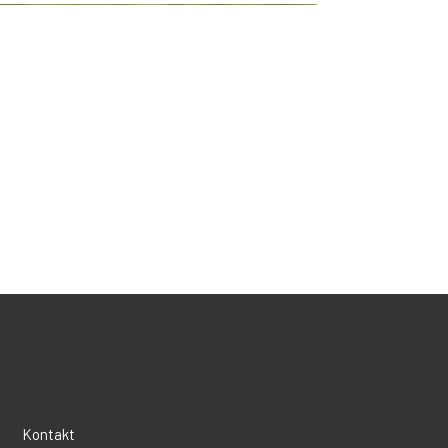
PSA: WYŻEŁ NIEMIECKI KRÓTKOWŁOSY
Kontakt