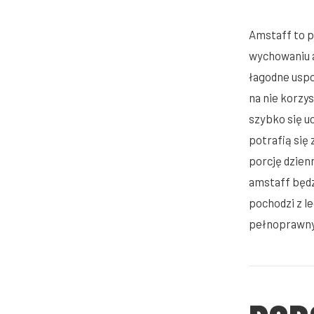
Amstaff to p
wychowaniu a
łagodne uspo
na nie korzy
szybko się uc
potrafią się
porcję dzien
amstaff będz
pochodzi z le
pełnoprawny 