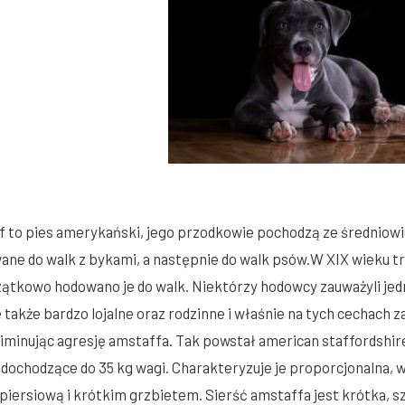
 to pies amerykański, jego przodkowie pochodzą ze średniowie
ne do walk z bykami, a następnie do walk psów.W XIX wieku tr
ątkowo hodowano je do walk. Niektórzy hodowcy zauważyli jednak
 także bardzo lojalne oraz rodzinne i właśnie na tych cechach z
iminując agresję amstaffa. Tak powstał american staffordshire 
 dochodzące do 35 kg wagi. Charakteryzuje je proporcjonalna,
 piersiową i krótkim grzbietem. Sierść amstaffa jest krótka, s