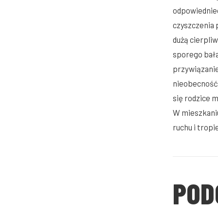
odpowiednieg
czyszczenia 
dużą cierpli
sporego bała
przywiązanie
nieobecność 
się rodzice 
W mieszkaniu
ruchu i tropi
POD