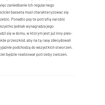
więc zaniedbanie ich regularnego
ściciel basseta musi charakteryzować się
rzebić. Ponadto psy te potrafią narobić
wszystko jednak wynagradza jego
zi się w domu, w którym jest już inny pies-
akże przeszkód, aby na tą rasę zdecydowali
zyjaźnie podchodzą do wszystkich stworzeń.
el będzie realizował potrzeby ćwiczeń,