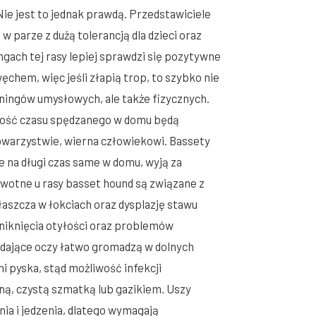
ie jest to jednak prawdą. Przedstawiciele
 parze z dużą tolerancją dla dzieci oraz
gach tej rasy lepiej sprawdzi się pozytywne
chem, więc jeśli złapią trop, to szybko nie
eningów umysłowych, ale także fizycznych.
szość czasu spędzanego w domu będą
owarzystwie, wierna człowiekowi. Bassety
e na długi czas same w domu, wyją za
wotne u rasy basset hound są związane z
aszcza w łokciach oraz dysplazję stawu
uniknięcia otyłości oraz problemów
adające oczy łatwo gromadzą w dolnych
i pyska, stąd możliwość infekcji
tną, czystą szmatką lub gazikiem. Uszy
ia i jedzenia, dlatego wymagają