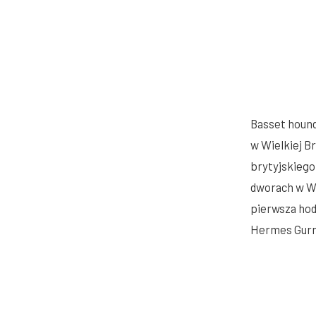
Basset hound
w Wielkiej B
brytyjskiego 
dworach w Wi
pierwsza hodo
Hermes Gurne