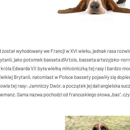
 został wyhodowany we Francji w XVI wieku, jednak rasa rozwin
rytanii, jako potomek basseta d’Artois, basseta artezyjsko-no
króla Edwarda VII była wielką miłośniczką tej rasy i bardzo moc
elkiej Brytanii, natomiast w Polsce bassety pojawiły się dopie
wla tej rasy: Jamniczy Dwór, a początek jej dali angielska sucz
manz. Sama nazwa pochodzi od francuskiego słowa „bas”, czyli