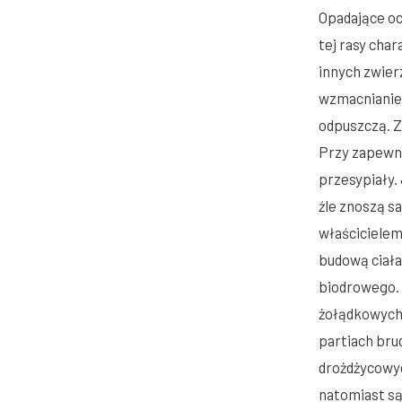
Opadające oc
tej rasy cha
innych zwier
wzmacnianie 
odpuszczą. Z
Przy zapewni
przesypiały.
źle znoszą s
właścicielem
budową ciała
biodrowego. 
żołądkowych.
partiach bru
drożdżycowyc
natomiast są