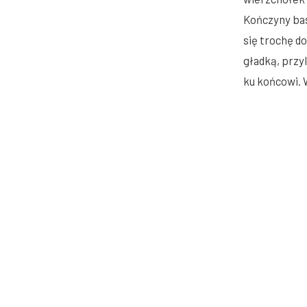
Kończyny bas
się trochę d
gładką, przy
ku końcowi. 