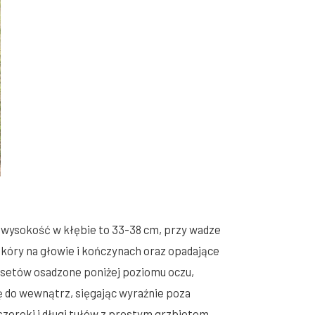
 wysokość w kłębie to 33-38 cm, przy wadze
skóry na głowie i kończynach oraz opadające
ssetów osadzone poniżej poziomu oczu,
ię do wewnątrz, sięgając wyraźnie poza
zeroki i długi tułów z prostym grzbietem.