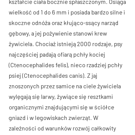
kształcie ciała bocznie spłaszczonym. Osiąga
wielkość od 1 do 6 mm i posiada bardzo silne i
skoczne odnóża oraz kłująco-ssący narząd
gębowy, a jej pożywienie stanowi krew
żywiciela. Chociaż istnieją 2000 rodzaje, psy
najczęściej padają ofiarą pchły kociej
(Ctenocephalides felis), nieco rzadziej pchły
psiej (Ctenocephalides canis). Z jaj
znoszonych przez samice na ciele żywiciela
wylęgają się larwy, żywiące się resztkami
organicznymi znajdującymi się w ściółce
gniazd i w legowiskach zwierząt. W
zależności od warunków rozwój całkowity